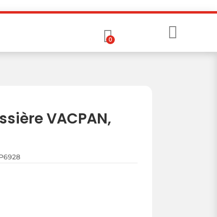

0
ssière VACPAN,
AP6928